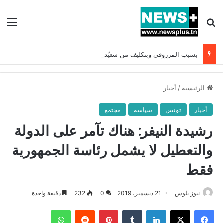
بحث عن
الق
بسبب المرزوقي وبتكليف من سعيّد: الخارجية تستدعي السفيرة الفرنسية بتونس وتبلغها احتجاجا شديد اللهجة !!
الرئيسية
/
أخبار
أخبار
تونس
سياسة
مجتمع
رشيدة النيفر: هناك تآمر على الدولة
والتعطيل لا يشمل رئاسة الجمهورية
فقط
نيوز بلوس
21 ديسمبر، 2019
0
232
دقيقة واحدة
فيسبوك
X
لينكدإن
بينتيريست
واتساب