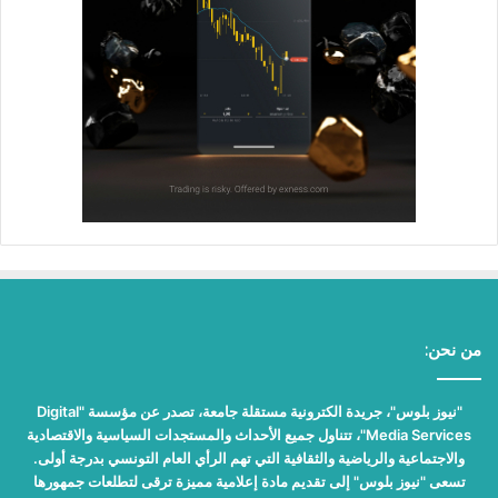
من نحن:
"نيوز بلوس"، جريدة الكترونية مستقلة جامعة، تصدر عن مؤسسة "Digital
Media Services"، تتناول جميع الأحداث والمستجدات السياسية والاقتصادية
والاجتماعية والرياضية والثقافية التي تهم الرأي العام التونسي بدرجة أولى.
تسعى "نيوز بلوس" إلى تقديم مادة إعلامية مميزة ترقى لتطلعات جمهورها