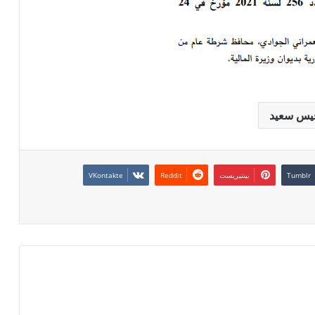
يس سعيد
بينتيريست