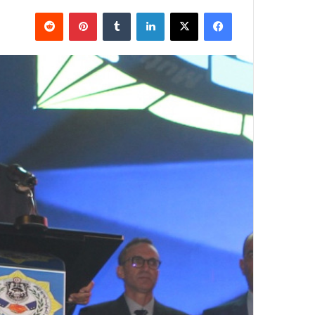
فيسبوك
X
لينكدإن
بينتيريست