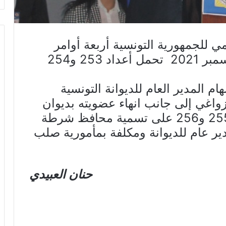
مي للجمهورية التونسية أربعة أوامر
رئاسية بتاريخ اليوم الجمعة 24 ديسمبر 2021 تحمل أعداد 253 و254
م المدير العام للديوانة التونسية
زواغي إلى جانب انهاء عضويته بديوان
وزيرة المالية، ونص الأمران عدد 255 و256 على تسمية محافظ شرطة
 عام للديوانة ومكلفة بمأمورية صلب
حنان العبيدي