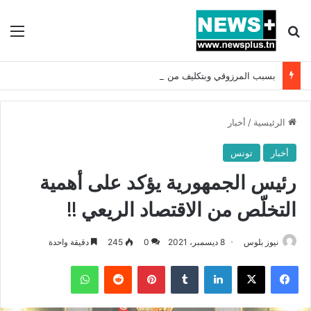
بحث عن
الق
بسبب المرزوقي وبتكليف من سعيّد: الخارجية تستدعي السفيرة الفرنسية بتونس وتبلغها احتجاجا شديد اللهجة !!
الرئيسية
/
أخبار
أخبار
تونس
رئيس الجمهورية يؤكد على أهمية
التخلّص من الاقتصاد الريعي !!
نيوز بلوس
8 ديسمبر، 2021
0
245
دقيقة واحدة
فيسبوك
X
لينكدإن
بينتيريست
واتساب