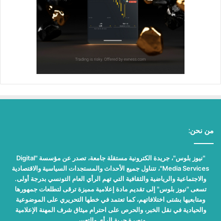
من نحن:
"نيوز بلوس"، جريدة الكترونية مستقلة جامعة، تصدر عن مؤسسة "Digital
Media Services"، تتناول جميع الأحداث والمستجدات السياسية والاقتصادية
والاجتماعية والرياضية والثقافية التي تهم الرأي العام التونسي بدرجة أولى.
تسعى "نيوز بلوس" إلى تقديم مادة إعلامية مميزة ترقى لتطلعات جمهورها
ومتابعيها بشتى اختلافاتهم، كما تعتمد في خطها التحريري على الموضوعية
والحيادية في نقل الخبر، والحرص على احترام ميثاق شرف المهنة الإعلامية
ونصرة حرية الرأي والتعبير.