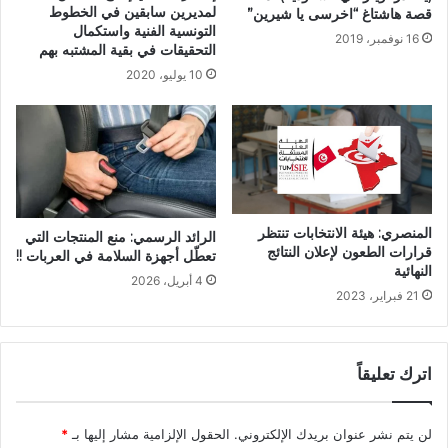
لمديرين سابقين في الخطوط
قصة هاشتاغ “اخرسى يا شيرين”
التونسية الفنية واستكمال
16 نوفمبر، 2019
التحقيقات في بقية المشتبه بهم
10 يوليو، 2020
المنصري: هيئة الانتخابات تنتظر
الرائد الرسمي: منع المنتجات التي
قرارات الطعون لإعلان النتائج
تعطّل أجهزة السلامة في العربات !!
النهائية
4 أبريل، 2026
21 فبراير، 2023
اترك تعليقاً
لن يتم نشر عنوان بريدك الإلكتروني.
الحقول الإلزامية مشار إليها بـ
*