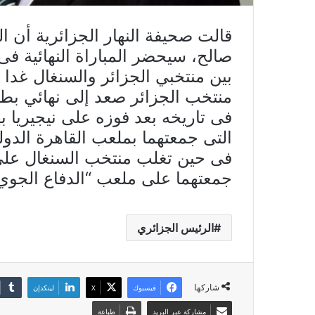
قالت صحيفة النهار الجزائرية أن ا
صالح، سيحضر المباراة النهائية فى
بين منتخبي الجزائر والسنغال غدا ا
منتخب الجزائر صعد إلى نهائي بطولة
فى تاريخه بعد فوزه على نيجيريا 
التى جمعتهما بملعب القاهرة الد
فى حين تغلب منتخب السنغال على
جمعتهما على ملعب “الدفاع الجوي”
الرئيس الجزائري
شاركها
فيسبوك
X
لينكدإن
مشاركة عبر البريد
طباعة