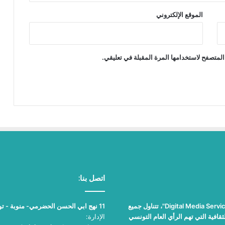
الموقع الإلكتروني
المتصفح لاستخدامها المرة المقبلة في تعليقي.
اتصل بنا:
"نيوز بلوس"، جريدة الكترونية مستقلة جامعة، تصدر عن مؤسسة "Digital Media Services"، تتناول جميع
11 نهج ابي الحسن الحضرمي- منوبة - تونس
قافية التي تهم الرأي العام التونسي
الإدارة: