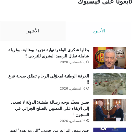
تابعونا على فيسبوك
الأخيرة
الأشهر
بطلها شكري الواعر: نهاية تجربة بوعالية.. وغربلة
شاملة تطال الرصيد البشري للترجي !!
6 أغسطس، 2026
الغرفة الوطنية لمحوّلي الرخام تطلق صيحة فزع
!!
6 أغسطس، 2026
قيس سعيّد يوجه رسالة طمئنة: الدولة لا تسعى
إلى الإبقاء على المعنيين بالصلح الجزائي في
السجون !!
6 أغسطس، 2026
حين ينهض التراث من جديد… “الزردة تعود” لعبد