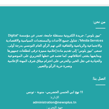
من نحن:
"نيوز بلوس"، جريدة الكترونية مستقلة جامعة، تصدر عن مؤسسة "Digital
Media Services"، تتناول جميع الأحداث والمستجدات السياسية والاقتصادية
والاجتماعية والرياضية والثقافية التي تهم الرأي العام التونسي بدرجة أولى.
تسعى "نيوز بلوس" إلى تقديم مادة إعلامية مميزة ترقى لتطلعات جمهورها
ومتابعيها بشتى اختلافاتهم، كما تعتمد في خطها التحريري على الموضوعية
والحيادية في نقل الخبر، والحرص على احترام ميثاق شرف المهنة الإعلامية
ونصرة حرية الرأي والتعبير.
اتصل بنا:
11 نهج ابي الحسن الحضرمي- منوبة - تونس
الإدارة:
administration@newsplus.tn
جهة التحرير: