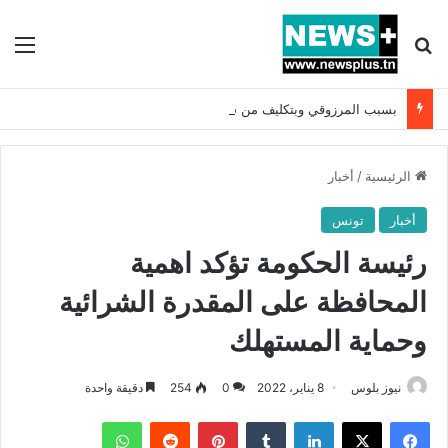
بحث عن
الق
بسبب المرزوقي وبتكليف من سعيّد: الخارجية تستدعي السفيرة الفرنسية بتونس وتبلغها احتجاجا شديد اللهجة !!
الرئيسية
/
أخبار
أخبار
تونس
رئيسة الحكومة تؤكد اهمية
المحافظة على المقدرة الشرائية
وحماية المستهلك
نيوز بلوس
8 يناير، 2022
0
254
دقيقة واحدة
فيسبوك
X
لينكدإن
بينتيريست
واتساب