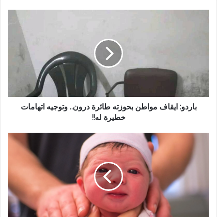
باردو: ايقاف مواطن بحوزته طائرة درون.. وتوجيه اتهامات
خطيرة له!!