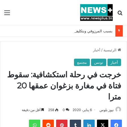
بحث عن
الق
بسبب المرزوقي وبتكليف من سعيّد: الخارجية تستدعي السفيرة الفرنسية بتونس وتبلغها احتجاجا شديد اللهجة !!
الرئيسية
/
أخبار
أخبار
تونس
مجتمع
خرجت في رحلة استكشافية: سقوط
فتاة في مغارة بزغوان عمقها 20
مترا
نيوز بلوس
6 يناير، 2020
0
258
أقل من دقيقة
فيسبوك
X
لينكدإن
بينتيريست
واتساب