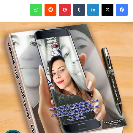
فيسبوك
X
لينكدإن
بينتيريست
واتساب