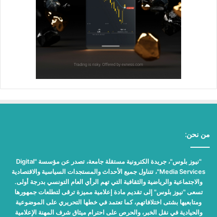
من نحن:
"نيوز بلوس"، جريدة الكترونية مستقلة جامعة، تصدر عن مؤسسة "Digital
Media Services"، تتناول جميع الأحداث والمستجدات السياسية والاقتصادية
والاجتماعية والرياضية والثقافية التي تهم الرأي العام التونسي بدرجة أولى.
تسعى "نيوز بلوس" إلى تقديم مادة إعلامية مميزة ترقى لتطلعات جمهورها
ومتابعيها بشتى اختلافاتهم، كما تعتمد في خطها التحريري على الموضوعية
والحيادية في نقل الخبر، والحرص على احترام ميثاق شرف المهنة الإعلامية