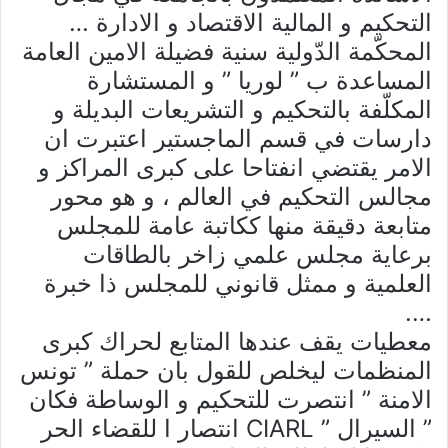
التحكيم و المالية الاقتصاد و الادارة …
المحكّمة الدّولية سنية فضيلة الامين العامة
المساعدة ب ” لوريا ” و المستشارة
المكلّفة بالتحكيم و التشريعات البديلة و
دارسات في قسم الماجستير اعتبرت ان
الامر يقتضي انفتاحا على كبرى المراكز و
مجالس التحكيم في العالم ، و هو محور
متابعة دقيقة منها ككاتبة عامة للمجلس
برعاية مجلس علمي زاخر بالطاقات
العلمية و ممثل قانوني للمجلس ذا خبرة
….
معطيات يقف عندها المتابع لحراك كبرى
المنظمات ليخلص للقول بان حملة ” تونس
الامنة ” انتصرت للتحكيم و الوساطة فكان
” السيرال ” CIARL انتصار ا للقضاء الحر