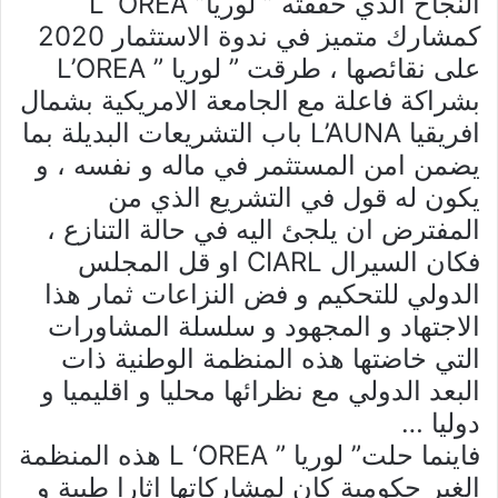
النجاح الذي حققته ” لوريا” L ‘OREA
كمشارك متميز في ندوة الاستثمار 2020
على نقائصها ، طرقت ” لوريا ” L’OREA
بشراكة فاعلة مع الجامعة الامريكية بشمال
افريقيا L’AUNA باب التشريعات البديلة بما
يضمن امن المستثمر في ماله و نفسه ، و
يكون له قول في التشريع الذي من
المفترض ان يلجئ اليه في حالة التنازع ،
فكان السيرال CIARL او قل المجلس
الدولي للتحكيم و فض النزاعات ثمار هذا
الاجتهاد و المجهود و سلسلة المشاورات
التي خاضتها هذه المنظمة الوطنية ذات
البعد الدولي مع نظرائها محليا و اقليميا و
دوليا …
فاينما حلت” لوريا ” L ‘OREA هذه المنظمة
الغير حكومية كان لمشاركاتها اثارا طيبة و