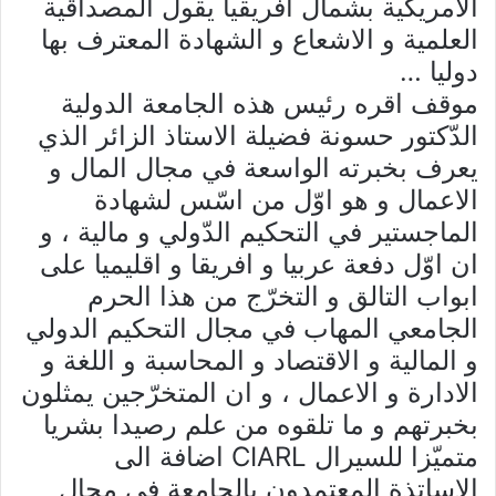
الامريكية بشمال افريقيا يقول المصداقية
العلمية و الاشعاع و الشهادة المعترف بها
دوليا …
موقف اقره رئيس هذه الجامعة الدولية
الدّكتور حسونة فضيلة الاستاذ الزائر الذي
يعرف بخبرته الواسعة في مجال المال و
الاعمال و هو اوّل من اسّس لشهادة
الماجستير في التحكيم الدّولي و مالية ، و
ان اوّل دفعة عربيا و افريقا و اقليميا على
ابواب التالق و التخرّج من هذا الحرم
الجامعي المهاب في مجال التحكيم الدولي
و المالية و الاقتصاد و المحاسبة و اللغة و
الادارة و الاعمال ، و ان المتخرّجين يمثلون
بخبرتهم و ما تلقوه من علم رصيدا بشريا
متميّزا للسيرال CIARL اضافة الى
الاساتذة المعتمدون بالجامعة في مجال