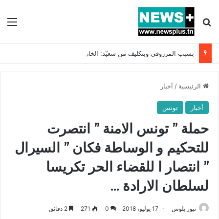
بحث عن
الق
بسبب المرزوقي وبتكليف من سعيّد: الخارجية تستدعي السفيرة الفرنسية بتونس وتبلغها احتجاجا شديد اللهجة !!
الرئيسية
/
أخبار
أخبار
تونس
حملة ” تونس الامنة ” انتصرت
للتحكيم و الوساطة فكان ” السيرال
” انتصار ا للقضاء الحر تكريسا
لسلطان الارادة …
نيوز بلوس
17 يوليو، 2018
0
271
2 دقائق