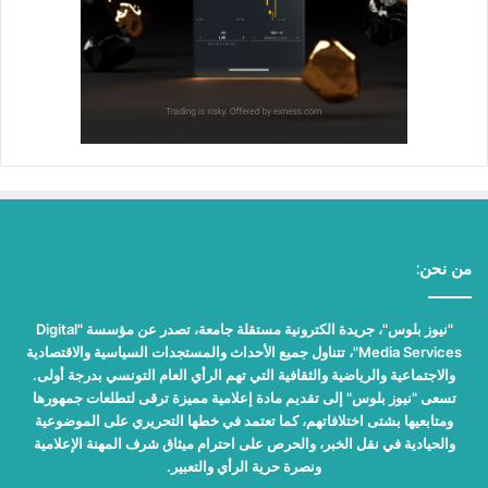
من نحن:
"نيوز بلوس"، جريدة الكترونية مستقلة جامعة، تصدر عن مؤسسة "Digital
Media Services"، تتناول جميع الأحداث والمستجدات السياسية والاقتصادية
والاجتماعية والرياضية والثقافية التي تهم الرأي العام التونسي بدرجة أولى.
تسعى "نيوز بلوس" إلى تقديم مادة إعلامية مميزة ترقى لتطلعات جمهورها
ومتابعيها بشتى اختلافاتهم، كما تعتمد في خطها التحريري على الموضوعية
والحيادية في نقل الخبر، والحرص على احترام ميثاق شرف المهنة الإعلامية
ونصرة حرية الرأي والتعبير.