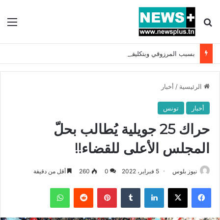
بحث عن
الق
بسبب المرزوقي وبتكليف من سعيّد: الخارجية تستدعي السفيرة الفرنسية بتونس وتبلغها احتجاجا شديد اللهجة !!
الرئيسية
/
أخبار
أخبار
تونس
حراك 25 جويلية يُطالب بحلّ
المجلس الأعلى للقضاء!!
نيوز بلوس
5 فبراير، 2022
0
260
أقل من دقيقة
فيسبوك
X
لينكدإن
بينتيريست
واتساب