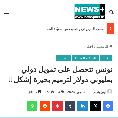
بحث عن
الق
بسبب المرزوقي وبتكليف من سعيّد: الخارجية تستدعي السفيرة الفرنسية بتونس وتبلغها احتجاجا شديد اللهجة !!
الرئيسية
/
أخبار
أخبار
البيئة و المحيط
تونس
تونس تتحصل على تمويل دولي
بمليوني دولار لترميم بحيرة إشكل !!
نيوز بلوس
4 يونيو، 2026
0
172
2 دقائق
فيسبوك
X
لينكدإن
بينتيريست
واتساب