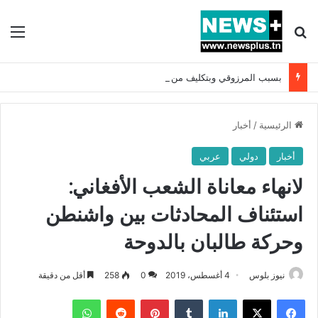
بحث عن
الق
بسبب المرزوقي وبتكليف من سعيّد: الخارجية تستدعي السفيرة الفرنسية بتونس وتبلغها احتجاجا شديد اللهجة !!
الرئيسية
/
أخبار
أخبار
دولي
عربي
لانهاء معاناة الشعب الأفغاني:
استئناف المحادثات بين واشنطن
وحركة طالبان بالدوحة
نيوز بلوس
4 أغسطس، 2019
0
258
أقل من دقيقة
فيسبوك
X
لينكدإن
بينتيريست
واتساب