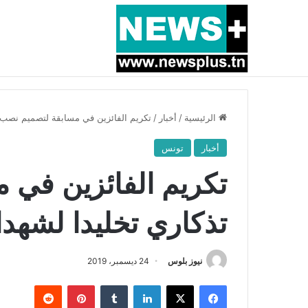
أخبار عاجلة
بسبب المرزوقي وبتكليف من سعيّد: الخارجية تستدعي
الرئيسية
/
أخبار
/
تكريم الفائزين في مسابقة لتصميم نصب تذ
أخبار
تونس
تكريم الفائزين في 
تذكاري تخليدا لشهداء
نيوز بلوس
24 ديسمبر، 2019
فيسبوك
X
لينكدإن
بينتيريست