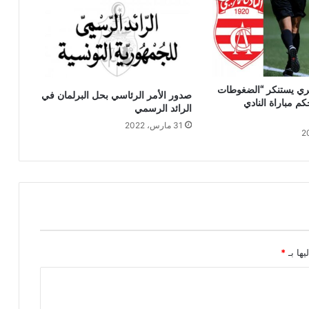
تيري يستنكر “الضغوطات
صدور الأمر الرئاسي بحل البرلمان في
م مباراة النادي
الرائد الرسمي
31 مارس، 2022
يها بـ
*