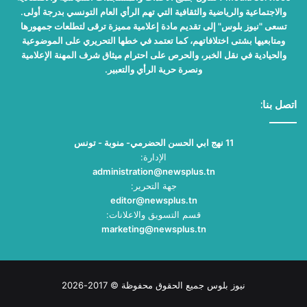
والاجتماعية والرياضية والثقافية التي تهم الرأي العام التونسي بدرجة أولى.
تسعى "نيوز بلوس" إلى تقديم مادة إعلامية مميزة ترقى لتطلعات جمهورها
ومتابعيها بشتى اختلافاتهم، كما تعتمد في خطها التحريري على الموضوعية
والحيادية في نقل الخبر، والحرص على احترام ميثاق شرف المهنة الإعلامية
ونصرة حرية الرأي والتعبير.
اتصل بنا:
11 نهج ابي الحسن الحضرمي- منوبة - تونس
الإدارة:
administration@newsplus.tn
جهة التحرير:
editor@newsplus.tn
قسم التسويق والاعلانات:
marketing@newsplus.tn
نيوز بلوس جميع الحقوق محفوظة © 2017-2026