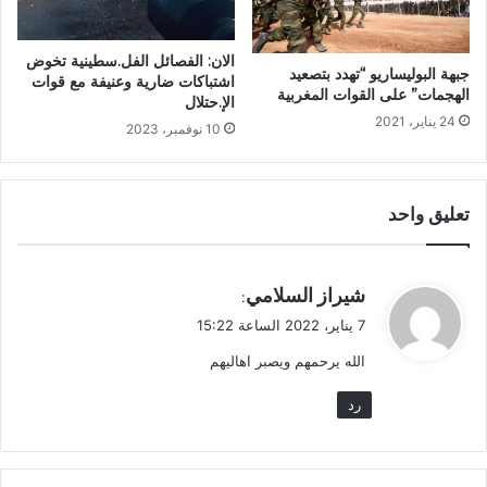
الان: الفصائل الفل.سطينية تخوض
جبهة البوليساريو “تهدد بتصعيد
اشتباكات ضارية وعنيفة مع قوات
الهجمات” على القوات المغربية
الإ.حتلال
24 يناير، 2021
10 نوفمبر، 2023
تعليق واحد
ي
شيراز السلامي
:
ق
7 يناير، 2022 الساعة 15:22
و
الله يرحمهم ويصبر اهاليهم
ل
رد