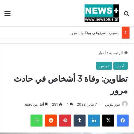
بحث عن
الق
بسبب المرزوقي وبتكليف من سعيّد: الخارجية تستدعي السفيرة الفرنسية بتونس وتبلغها احتجاجا شديد اللهجة !!
الرئيسية
/
أخبار
أخبار
تونس
تطاوين: وفاة 3 أشخاص في حادث
مرور
نيوز بلوس
7 يناير، 2022
1
291
أقل من دقيقة
فيسبوك
X
لينكدإن
بينتيريست
واتساب