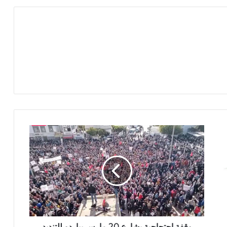
وقفة احتجاجية بشارع 20 مارس بباردو للتنديد