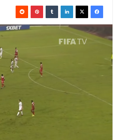
فيسبوك
X
لينكدإن
بينتيريست