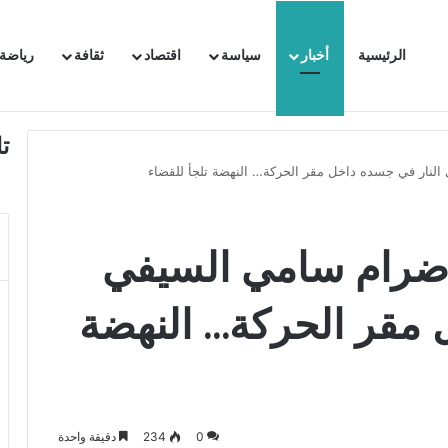
الرئيسية
أخبار
سياسة
اقتصاد
ثقافة
رياضة
 السفيرة الفرنسية بتونس وتبلغها احتجاجا شديد اللهجة !!
ت
لنار في جسده داخل مقر الحركة… النهضة تلجأ للقضاء
اضرام سامي السيفي
 مقر الحركة… النهضة
0
234
دقيقة واحدة