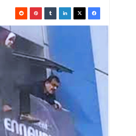
فيسبوك
X
لينكدإن
بينتيريست