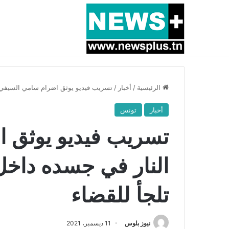
أخبار عاجلة
بسبب المرزوقي وبتكليف من سعيّد: الخارجية تستدعي
الرئيسية
/
أخبار
/
تسريب فيديو يوثق اضرام سامي السيفي ا
أخبار
تونس
تسريب فيديو يوثق 
النار في جسده داخل
تلجأ للقضاء
نيوز بلوس
11 ديسمبر، 2021