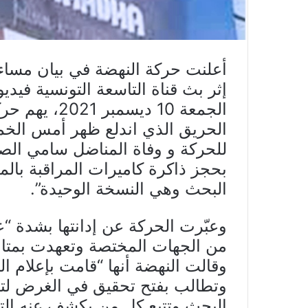
إثر بث قناة التاسعة التونسية فيدي
الجمعة 10 ديس
للحركة و وفاة المناضل سامي الصيف
بحجز ذاكرة كاميرات المراقبة بال
البحث وهي النسخة الوحيدة”.
وعبّرت الحركة عن إدانتها بشدة “
من الجهات المختصة وتعهدت بمتابع
وقالت النهضة أنها “قامت بإعلام ال
وتطالب بفتح تحقيق في الغرض ل
البحث وتتبع كل من يكشف عنه الت