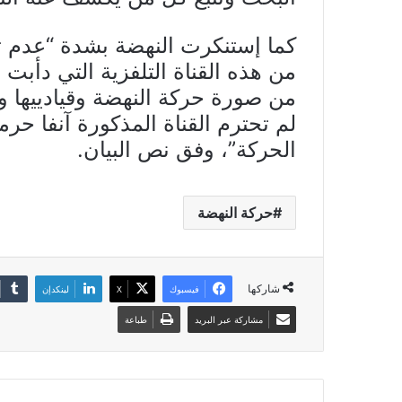
كما إستنكرت النهضة بشدة “عدم ت
من هذه القناة التلفزية التي دأبت
من صورة حركة النهضة وقيادييها و
لم تحترم القناة المذكورة آنفا حرمة
الحركة”، وفق نص البيان.
حركة النهضة
شاركها
فيسبوك
X
لينكدإن
مشاركة عبر البريد
طباعة