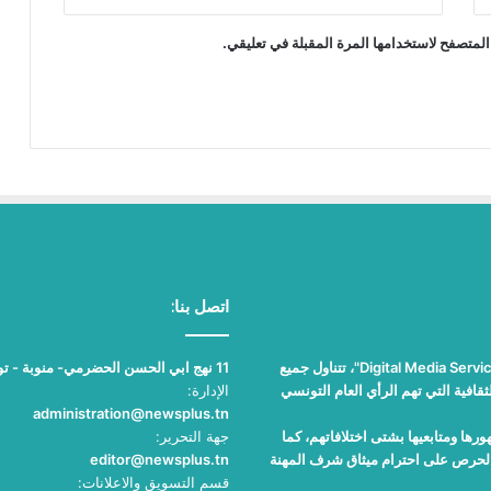
المتصفح لاستخدامها المرة المقبلة في تعليقي.
اتصل بنا:
"نيوز بلوس"، جريدة الكترونية مستقلة جامعة، تصدر عن مؤسسة "Digital Media Services"، تتناول جميع
11 نهج ابي الحسن الحضرمي- منوبة - تونس
قافية التي تهم الرأي العام التونسي
الإدارة:
administration@newsplus.tn
ها ومتابعيها بشتى اختلافاتهم، كما
جهة التحرير:
والحرص على احترام ميثاق شرف المهنة
editor@newsplus.tn
قسم التسويق والاعلانات: