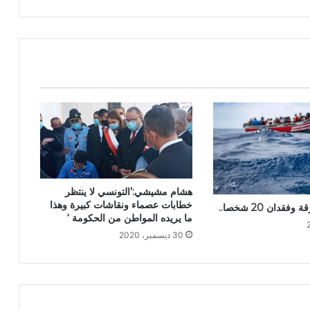
هشام مشيشي:’التونسي لا ينتظر
خطابات عصماء ونقاشات كبيرة وهذا
دان 20 شخصا..
ما يريده المواطن من الحكومة ‘
30 ديسمبر، 2020