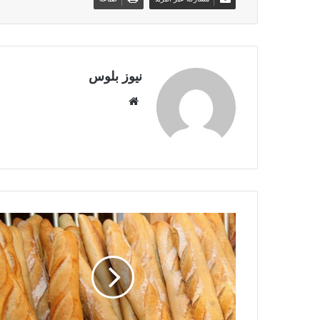
نيوز بلوس
موقع
الويب