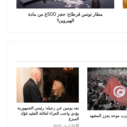
مطار تونس قرطاج: حجز 500غ من مادة
الهيروين!!
بعد يومين عن رحيله: رئيس الجمهورية
يؤدي واجب العزاء لعائلة الفقيد فؤاد
ب موحد يعزز المشهد
المبزع
25 أبريل، 2025