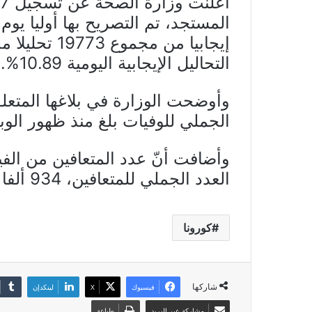
إيجابيا من مج
التحاليل الإيجابية اليومية 10.89%.
وأوضحت الوزارة في بلاغها المتعلق 
الجملي للوفيات بلغ منذ ظهور الوباء 7592
العدد الجملي للمتعافين، 934 ألفا و331 شخصا.
كورونا
شاركها
فيسبوك
X
لينكدإن
مشاركة عبر البريد
طباعة