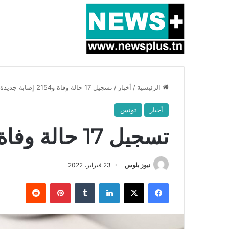
أخبار عاجلة
بسبب المرزوقي وبتكليف من سعيّد: الخارجية تستدعي
الرئيسية
/
أخبار
/
تسجيل 17 حالة وفاة و2154 إصابة جديدة
أخبار
تونس
تسجيل 17 حالة وفاة و2154 إصابة جديدة
نيوز بلوس
23 فبراير، 2022
فيسبوك
X
لينكدإن
بينتيريست