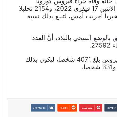
أعلنت وزارة الصحة عن تسجيل 17 حالة وفاة جراء فيروس كورونا
المستجد، تم التصريح بها أوليا يوم الاثنين 17 فيفري 2022، و2154 تحليلا
موع 19773 تحليلا مخبريا أجريت أمس، لتبلغ بذلك نسبة
بالوضع الصحي بالبلاد، أنّ العدد
2.
وأضافت أنّ عدد المتعافين من الفيروس بلغ 4071 شخصا، ليكون بذلك
بينتيريست