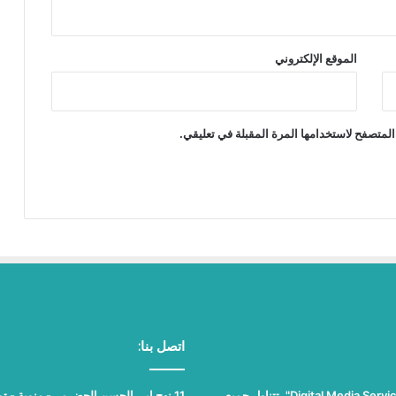
الموقع الإلكتروني
المتصفح لاستخدامها المرة المقبلة في تعليقي.
اتصل بنا:
"نيوز بلوس"، جريدة الكترونية مستقلة جامعة، تصدر عن مؤسسة "Digital Media Services"، تتناول جميع
11 نهج ابي الحسن الحضرمي- منوبة - تونس