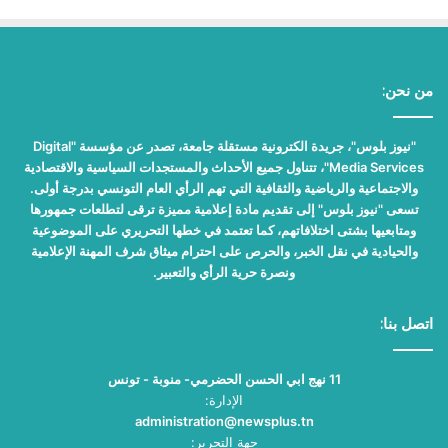
من نحن:
"نيوز بلوس"، جريدة الكترونية مستقلة جامعة، تصدر عن مؤسسة "Digital
Media Services"، تتناول جميع الأحداث والمستجدات السياسية والاقتصادية
والاجتماعية والرياضية والثقافية التي تهم الرأي العام التونسي بدرجة أولى.
تسعى "نيوز بلوس" إلى تقديم مادة إعلامية مميزة ترقى لتطلعات جمهورها
ومتابعيها بشتى اختلافاتهم، كما تعتمد في خطها التحريري على الموضوعية
والحيادية في نقل الخبر، والحرص على احترام ميثاق شرف المهنة الإعلامية
ونصرة حرية الرأي والتعبير.
اتصل بنا:
11 نهج ابي الحسن الحضرمي- منوبة - تونس
الإدارة:
administration@newsplus.tn
جهة التحرير: