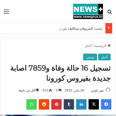
بحث عن
الق
بسبب المرزوقي وبتكليف من سعيّد: الخارجية تستدعي السفيرة الفرنسية بتونس وتبلغها احتجاجا شديد اللهجة !!
الرئيسية
/
أخبار
أخبار
تونس
تسجيل 16 حالة وفاة و7859 اصابة
جديدة بفيروس كورونا
نيوز بلوس
29 يناير، 2022
0
312
أقل من دقيقة
فيسبوك
X
لينكدإن
بينتيريست
واتساب