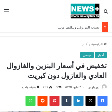
بحث عن
الق
بسبب المرزوقي وبتكليف من سعيّد: الخارجية تستدعي السفيرة الفرنسية بتونس وتبلغها احتجاجا شديد اللهجة !!
الرئيسية
/
أخبار
أخبار
تونس
تخفيض في أسعار البنزين والغازوال
العادي والغازول دون كبريت
نيوز بلوس
7 مايو، 2020
0
237
دقيقة واحدة
فيسبوك
X
لينكدإن
بينتيريست
واتساب