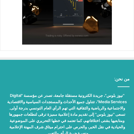
من نحن:
"نيوز بلوس"، جريدة الكترونية مستقلة جامعة، تصدر عن مؤسسة "Digital
Media Services"، تتناول جميع الأحداث والمستجدات السياسية والاقتصادية
والاجتماعية والرياضية والثقافية التي تهم الرأي العام التونسي بدرجة أولى.
تسعى "نيوز بلوس" إلى تقديم مادة إعلامية مميزة ترقى لتطلعات جمهورها
ومتابعيها بشتى اختلافاتهم، كما تعتمد في خطها التحريري على الموضوعية
والحيادية في نقل الخبر، والحرص على احترام ميثاق شرف المهنة الإعلامية
ونصرة حرية الرأي والتعبير.