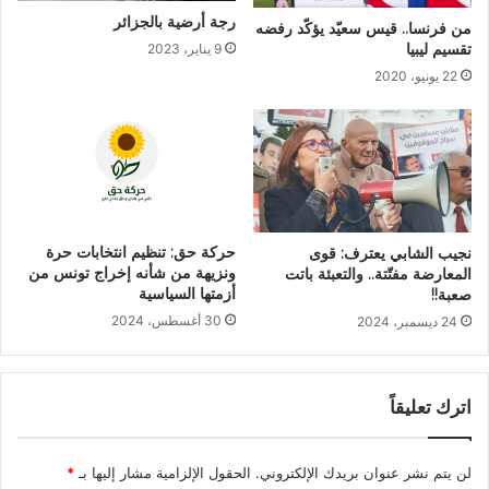
رجة أرضية بالجزائر
من فرنسا.. قيس سعيّد يؤكّد رفضه
تقسيم ليبيا
9 يناير، 2023
22 يونيو، 2020
حركة حق: تنظيم انتخابات حرة
نجيب الشابي يعترف: قوى
ونزيهة من شأنه إخراج تونس من
المعارضة مفتّتة.. والتعبئة باتت
أزمتها السياسية
صعبة!!
30 أغسطس، 2024
24 ديسمبر، 2024
اترك تعليقاً
لن يتم نشر عنوان بريدك الإلكتروني.
الحقول الإلزامية مشار إليها بـ
*