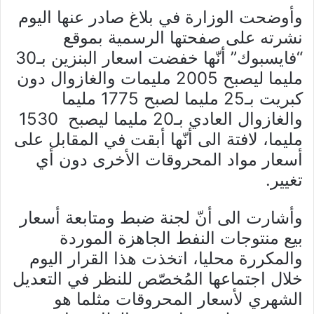
وأوضحت الوزارة في بلاغ صادر عنها اليوم
نشرته على صفحتها الرسمية بموقع
“فايسبوك” أنّها خفضت اسعار البنزين بـ30
مليما ليصبح 2005 مليمات والغازوال دون
كبريت بـ25 مليما لصبح 1775 مليما
والغازوال العادي بـ20 مليما ليصبح 1530
مليما، لافتة الى أنّها أبقت في المقابل على
أسعار مواد المحروقات الأخرى دون أي
تغيير.
وأشارت الى أنّ لجنة ضبط ومتابعة أسعار
بيع منتوجات النفط الجاهزة الموردة
والمكررة محليا، اتخذت هذا القرار اليوم
خلال اجتماعها المُخصّص للنظر في التعديل
الشهري لأسعار المحروقات مثلما هو