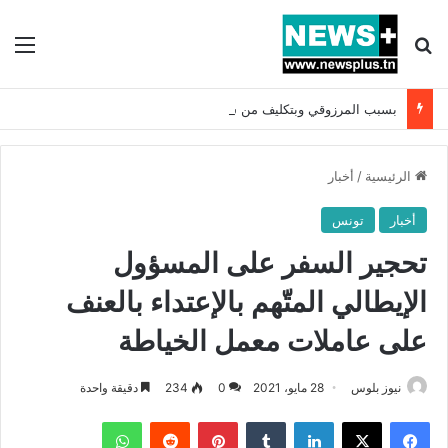
بحث عن
الق
بسبب المرزوقي وبتكليف من سعيّد: الخارجية تستدعي السفيرة الفرنسية بتونس وتبلغها احتجاجا شديد اللهجة !!
الرئيسية
/
أخبار
أخبار
تونس
تحجير السفر على المسؤول
الإيطالي المتّهم بالإعتداء بالعنف
على عاملات معمل الخياطة
نيوز بلوس
28 مايو، 2021
0
234
دقيقة واحدة
فيسبوك
X
لينكدإن
بينتيريست
واتساب