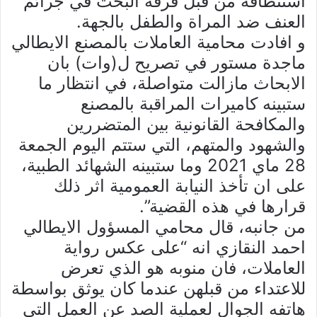
استنطاقه من قبل فرقة البحث في جرائم
العنف ضد المراة والطفل بالجهة.
و افادت محامية العاملات بالمصنع الايطالي
ماجدة مستور في تصريح ل(وات) بان
الابحاث مازالت متواصلة، في انتظار ما
ستبينه كاميرات المراقبة بالمصنع
والمكافحة القانونية بين المتضررين
والشهود والمتهم، التي ستتم اليوم الجمعة
28 ماي 2021 وما ستبينه الشهائد الطبية،
على ان تأخذ النيابة العمومية اثر ذلك
قرارها في هذه القضية”.
من جانبه، قال محامي المسؤول الايطالي
احمد النقازي انه “على عكس رواية
العاملات، فان منوبه هو الذي تعرض
للاعتداء من قبلهن عندما كان يوثق بواسطة
هاتفه الجوال لعملية الصد عن العمل التي