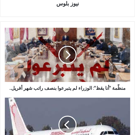
نيوز بلوس
منظّمة "أنا يقظ": الوزراء لم يتبرعوا بنصف راتب شهر أفريل..