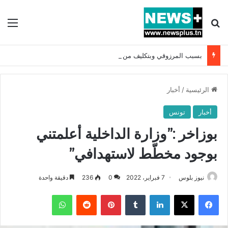
بحث عن
الق
بسبب المرزوقي وبتكليف من سعيّد: الخارجية تستدعي السفيرة الفرنسية بتونس وتبلغها احتجاجا شديد اللهجة !!
الرئيسية
/
أخبار
أخبار
تونس
بوزاخر :”وزارة الداخلية أعلمتني
بوجود مخطّط لاستهدافي”‎‎
نيوز بلوس
7 فبراير، 2022
0
236
دقيقة واحدة
فيسبوك
X
لينكدإن
بينتيريست
واتساب