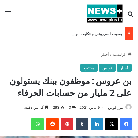
بحث عن
الق
بسبب المرزوقي وبتكليف من سعيّد: الخارجية تستدعي السفيرة الفرنسية بتونس وتبلغها احتجاجا شديد اللهجة !!
الرئيسية
/
أخبار
أخبار
تونس
مجتمع
بن عروس : موظفون ببنك يستولون
على 2 مليار من حسابات الحرفاء
نيوز بلوس
9 يناير، 2021
0
263
أقل من دقيقة
فيسبوك
X
لينكدإن
بينتيريست
واتساب