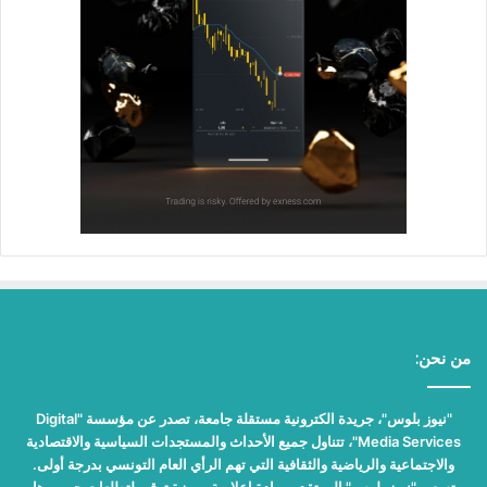
من نحن:
"نيوز بلوس"، جريدة الكترونية مستقلة جامعة، تصدر عن مؤسسة "Digital
Media Services"، تتناول جميع الأحداث والمستجدات السياسية والاقتصادية
والاجتماعية والرياضية والثقافية التي تهم الرأي العام التونسي بدرجة أولى.
تسعى "نيوز بلوس" إلى تقديم مادة إعلامية مميزة ترقى لتطلعات جمهورها