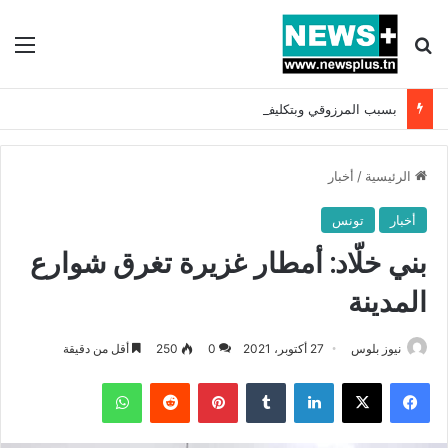
بحث عن
الق
بسبب المرزوقي وبتكليف من سعيّد: الخارجية تستدعي السفيرة الفرنسية بتونس وتبلغها احتجاجا شديد اللهجة !!
الرئيسية
/
أخبار
أخبار
تونس
بني خلّاد: أمطار غزيرة تغرق شوارع
المدينة
نيوز بلوس
27 أكتوبر، 2021
0
250
أقل من دقيقة
فيسبوك
X
لينكدإن
بينتيريست
واتساب