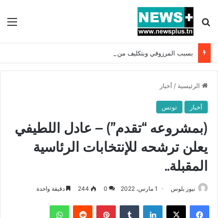
بحث عن
الق
بسبب المرزوقي وبتكليف من سعيّد: الخارجية تستدعي السفيرة الفرنسية بتونس وتبلغها احتجاجا شديد اللهجة !!
الرئيسية
/
أخبار
أخبار
تونس
(بمشروعه “تقدم”) – عادل اللطيفي
يعلن ترشحه للإنتخابات الرئاسية
المقبلة..
نيوز بلوس
1 مارس، 2022
0
244
دقيقة واحدة
فيسبوك
X
لينكدإن
بينتيريست
واتساب