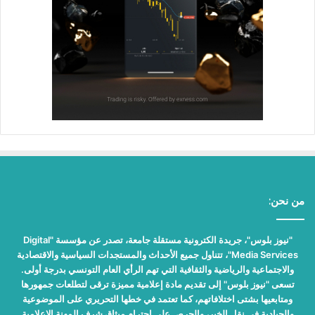
من نحن:
"نيوز بلوس"، جريدة الكترونية مستقلة جامعة، تصدر عن مؤسسة "Digital
Media Services"، تتناول جميع الأحداث والمستجدات السياسية والاقتصادية
والاجتماعية والرياضية والثقافية التي تهم الرأي العام التونسي بدرجة أولى.
تسعى "نيوز بلوس" إلى تقديم مادة إعلامية مميزة ترقى لتطلعات جمهورها
ومتابعيها بشتى اختلافاتهم، كما تعتمد في خطها التحريري على الموضوعية
والحيادية في نقل الخبر، والحرص على احترام ميثاق شرف المهنة الإعلامية