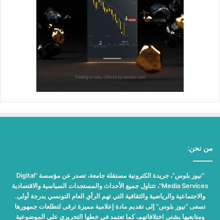
من نحن:
"نيوز بلوس"، جريدة الكترونية مستقلة جامعة، تصدر عن مؤسسة "Digital
Media Services"، تتناول جميع الأحداث والمستجدات السياسية والاقتصادية
والاجتماعية والرياضية والثقافية التي تهم الرأي العام التونسي بدرجة أولى.
تسعى "نيوز بلوس" إلى تقديم مادة إعلامية مميزة ترقى لتطلعات جمهورها
ومتابعيها بشتى اختلافاتهم، كما تعتمد في خطها التحريري على الموضوعية