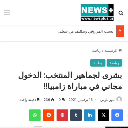
بحث عن
الق
بسبب المرزوقي وبتكليف من سعيّد: الخارجية تستدعي السفيرة الفرنسية بتونس وتبلغها احتجاجا شديد اللهجة !!
الرئيسية
/
رياضة
رياضة
وطنية
بشرى لجماهير المنتخب: الدخول
مجاني في مباراة زامبيا!!
نيوز بلوس
16 نوفمبر، 2021
0
236
دقيقة واحدة
فيسبوك
X
لينكدإن
بينتيريست
واتساب