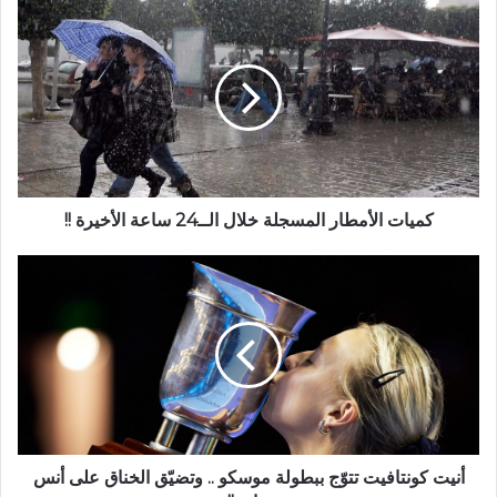
كميات الأمطار المسجلة خلال الــ24 ساعة الأخيرة !!
أنيت كونتافيت تتوّج ببطولة موسكو .. وتضيّق الخناق على أنس