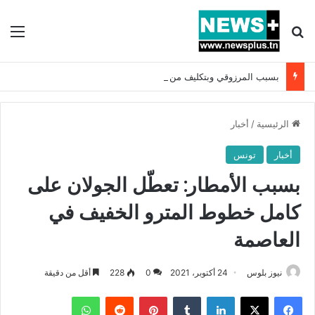
بحث عن
الق
بسبب المرزوقي وبتكليف من سعيّد: الخارجية تستدعي السفيرة الفرنسية بتونس وتبلغها احتجاجا شديد اللهجة !!
الرئيسية
/
أخبار
أخبار
تونس
بسبب الأمطار: تعطّل الجولان على
كامل خطوط المترو الخفيف في
العاصمة
نيوز بلوس
24 أكتوبر، 2021
0
228
أقل من دقيقة
فيسبوك
X
لينكدإن
بينتيريست
واتساب