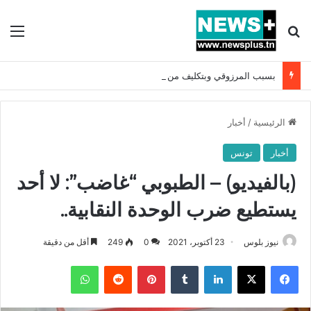
بحث عن
الق
بسبب المرزوقي وبتكليف من سعيّد: الخارجية تستدعي السفيرة الفرنسية بتونس وتبلغها احتجاجا شديد اللهجة !!
الرئيسية
/
أخبار
أخبار
تونس
(بالفيديو) – الطبوبي “غاضب”: لا أحد
يستطيع ضرب الوحدة النقابية..
نيوز بلوس
23 أكتوبر، 2021
0
249
أقل من دقيقة
فيسبوك
X
لينكدإن
بينتيريست
واتساب