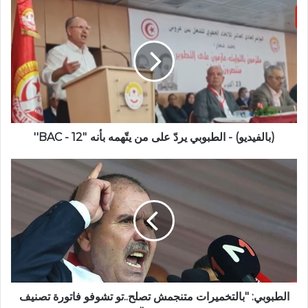
(بالفيديو) - الطبوبي يردّ على من يتّهمه بأنه ''BAC - 12''
الطبوبي: "بالتخميرات متنجمش تصلح..تو تشوفو فاتورة تصنيف