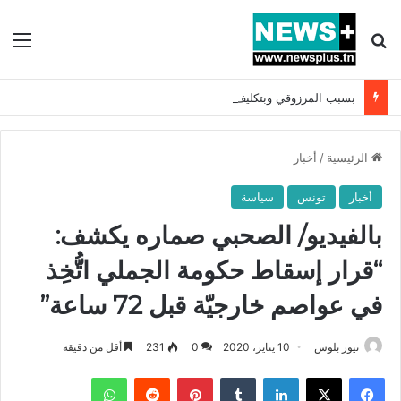
بحث عن
الق
بسبب المرزوقي وبتكليف من سعيّد: الخارجية تستدعي السفيرة الفرنسية بتونس وتبلغها احتجاجا شديد اللهجة !!
الرئيسية
/
أخبار
أخبار
تونس
سياسة
بالفيديو/ الصحبي صماره يكشف:
“قرار إسقاط حكومة الجملي اتُّخِذ
في عواصم خارجيّة قبل 72 ساعة”
نيوز بلوس
10 يناير، 2020
0
231
أقل من دقيقة
فيسبوك
X
لينكدإن
بينتيريست
واتساب