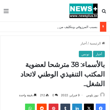
بحث عن
الق
بسبب المرزوقي وبتكليف من سعيّد: الخارجية تستدعي السفيرة الفرنسية بتونس وتبلغها احتجاجا شديد اللهجة !!
الرئيسية
/
أخبار
أخبار
تونس
بالأسماء: 38 مترشحا لعضوية
المكتب التنفيذي الوطني لاتحاد
الشغل..
نيوز بلوس
9 فبراير، 2022
0
212
دقيقة واحدة
فيسبوك
X
لينكدإن
بينتيريست
واتساب