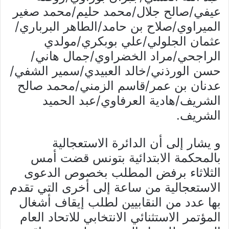
عيفي/صالح جلال/محمد حليم/محمد صغير
الميراوي/صلاح بن حامد/الطاهر البرباري/
عثمان الجلولي/علي بوبكري/مولدي
الراجحي/مراد الخضراوي/جمال هاني/
حسن الورذني/خالد العبيدي/سمير الشفي/
عدنان بن عمر/قاسم الزمني/محمد صالح
الشريف/هادية العرفاوي/عبد الحميد
الشريف.
و يشار إلى أن الدائرة الاستعجالية
بالمحكمة الابتدائية بتونس قضت أمس
الثلاثاء برفض المطلب بخصوص الدعوى
الاستعجالية من ساعة إلى أخرى التي تقدم
بها عدد من النقابيين لطلب إيقاف أشغال
المؤتمر الاستثنائي الانتخابي للاتحاد العام