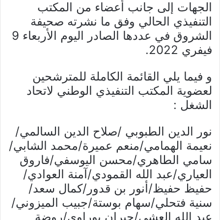
الجهات إلى جانب أعضاء من المكتب
التنفيذي الحالي وفق ما نشرته صحيفة
الشروق في عددها الصادر اليوم الأربعاء 9
فيفري 2022.
و فيما يلي القائمة الكاملة للمترشحين
لعضوية المكتب التنفيذي الوطني لاتحاد
الشغل :
نور الدين الطبوبي /صلاح الدين السالمي/
نعيمة الهمامي/منعم عميرة/محمد الشابي/
سامي الطاهري/محسن اليوسفي/فاروق
العياري/عبد الله القمودي/آمنة العوادي/
حفيظ حفيظ/أنور بن قدور/كمال سعد/
سنية فتحلي/سهام بوستة/جبيب الميزوني/
عبد الله العشي/جبران بوراوي/روضة