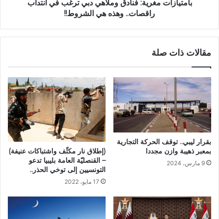
بامتيازات مغرية: فنادق وملاهي دبي ترغب في انتداب
راقصات.. وهذه هي الشروط!!
مقالات ذات صلة
بقرار ليبي.. توقف الحركة التجارية
(إطلاق نار مكثّف واشتباكات عنيفة)
بمعبر ذهيبة وازن مجددا
– القنصليّة العامة بليبيا تدعو
9 مارس، 2024
التونسيين إلى توخي الحذر..
17 مايو، 2022