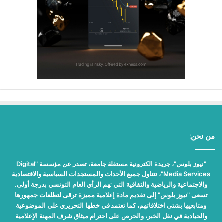
من نحن:
"نيوز بلوس"، جريدة الكترونية مستقلة جامعة، تصدر عن مؤسسة "Digital
Media Services"، تتناول جميع الأحداث والمستجدات السياسية والاقتصادية
والاجتماعية والرياضية والثقافية التي تهم الرأي العام التونسي بدرجة أولى.
تسعى "نيوز بلوس" إلى تقديم مادة إعلامية مميزة ترقى لتطلعات جمهورها
ومتابعيها بشتى اختلافاتهم، كما تعتمد في خطها التحريري على الموضوعية
والحيادية في نقل الخبر، والحرص على احترام ميثاق شرف المهنة الإعلامية