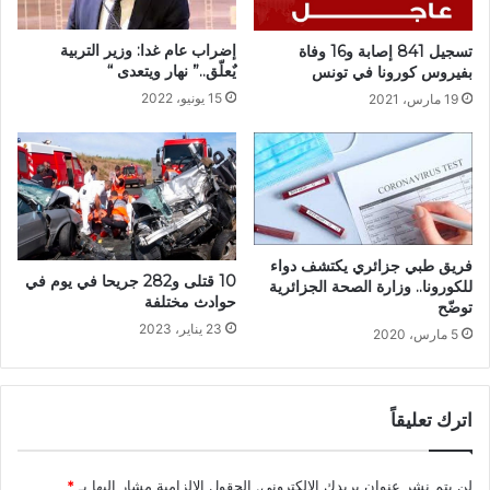
إضراب عام غدا: وزير التربية
تسجيل 841 إصابة و16 وفاة
يٌعلّق..” نهار ويتعدى “
بفيروس كورونا في تونس
15 يونيو، 2022
19 مارس، 2021
فريق طبي جزائري يكتشف دواء
10 قتلى و282 جريحا في يوم في
للكورونا.. وزارة الصحة الجزائرية
حوادث مختلفة
توضّح
23 يناير، 2023
5 مارس، 2020
اترك تعليقاً
لن يتم نشر عنوان بريدك الإلكتروني.
الحقول الإلزامية مشار إليها بـ
*