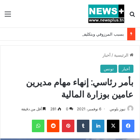
بحث عن
الق
بسبب المرزوقي وبتكليف من سعيّد: الخارجية تستدعي السفيرة الفرنسية بتونس وتبلغها احتجاجا شديد اللهجة !!
الرئيسية
/
أخبار
أخبار
تونس
بأمر رئاسي: إنهاء مهام مديرين
عامين بوزارة المالية
نيوز بلوس
6 نوفمبر، 2021
0
281
أقل من دقيقة
فيسبوك
X
لينكدإن
بينتيريست
واتساب