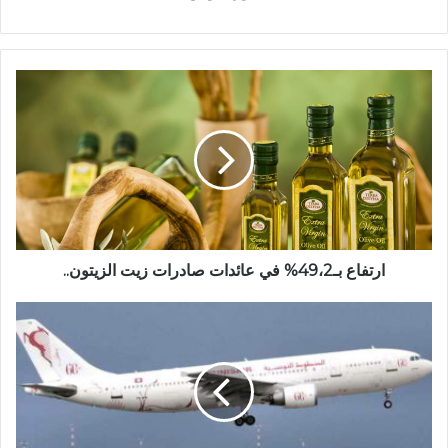
ارتفاع بـ49،2% في عائدات صادرات زيت الزيتون..