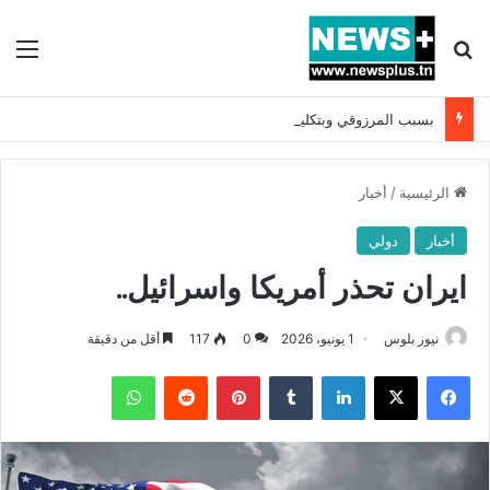
بحث عن
الق
بسبب المرزوقي وبتكليف من سعيّد: الخارجية تستدعي السفيرة الفرنسية بتونس وتبلغها احتجاجا شديد اللهجة !!
الرئيسية
/
أخبار
أخبار
دولي
ايران تحذر أمريكا واسرائيل..
نيوز بلوس
1 يونيو، 2026
0
117
أقل من دقيقة
فيسبوك
X
لينكدإن
بينتيريست
واتساب