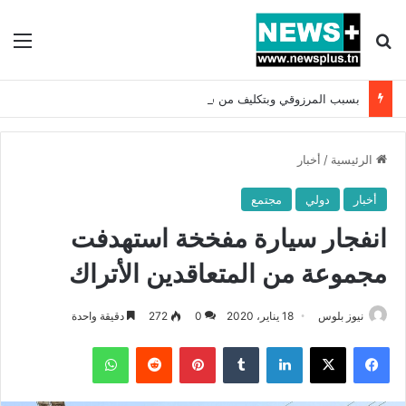
بحث عن
الق
بسبب المرزوقي وبتكليف من سعيّد: الخارجية تستدعي السفيرة الفرنسية بتونس وتبلغها احتجاجا شديد اللهجة !!
الرئيسية
/
أخبار
أخبار
دولي
مجتمع
انفجار سيارة مفخخة استهدفت
مجموعة من المتعاقدين الأتراك
نيوز بلوس
18 يناير، 2020
0
272
دقيقة واحدة
فيسبوك
X
لينكدإن
بينتيريست
واتساب