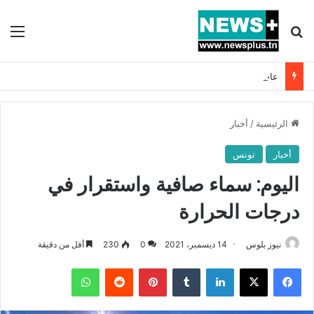
بحث عن
الق
عاجل: معين الشعباني مدربا جديدا للمنتخب التونسي !!
الرئيسية
/
أخبار
أخبار
تونس
اليوم: سماء صافية واستقرار في
درجات الحرارة
نيوز بلوس
14 ديسمبر، 2021
0
230
أقل من دقيقة
فيسبوك
X
لينكدإن
بينتيريست
واتساب