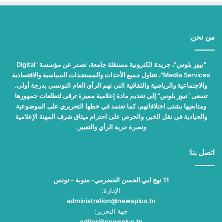
من نحن:
"نيوز بلوس"، جريدة الكترونية مستقلة جامعة، تصدر عن مؤسسة "Digital
Media Services"، تتناول جميع الأحداث والمستجدات السياسية والاقتصادية
والاجتماعية والرياضية والثقافية التي تهم الرأي العام التونسي بدرجة أولى.
تسعى "نيوز بلوس" إلى تقديم مادة إعلامية مميزة ترقى لتطلعات جمهورها
ومتابعيها بشتى اختلافاتهم، كما تعتمد في خطها التحريري على الموضوعية
والحيادية في نقل الخبر، والحرص على احترام ميثاق شرف المهنة الإعلامية
ونصرة حرية الرأي والتعبير.
اتصل بنا:
11 نهج ابي الحسن الحضرمي- منوبة - تونس
الإدارة:
administration@newsplus.tn
جهة التحرير:
editor@newsplus.tn