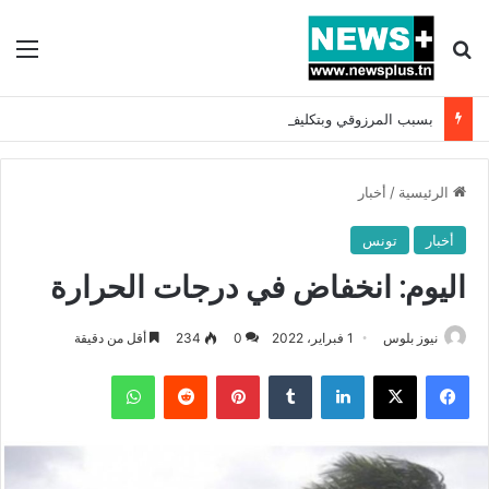
بحث عن
الق
بسبب المرزوقي وبتكليف من سعيّد: الخارجية تستدعي السفيرة الفرنسية بتونس وتبلغها احتجاجا شديد اللهجة !!
الرئيسية
/
أخبار
أخبار
تونس
اليوم: انخفاض في درجات الحرارة
نيوز بلوس
1 فبراير، 2022
0
234
أقل من دقيقة
فيسبوك
X
لينكدإن
بينتيريست
واتساب