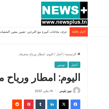
أخبار عاجلة
بسبب المرزوقي وبتكليف من سعيّد: الخارجية تستدعي
الرئيسية
/
أخبار
/
اليوم: امطار ورياح متفرقة..
أخبار
تونس
اليوم: امطار ورياح م
نيوز بلوس
14 يناير، 2022
فيسبوك
X
لينكدإن
بينتيريست