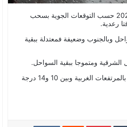
يتميّز طقس الجمعة 14 جانفي 2022 حسب التوقعات الجوية بسحب
تا رعدية.
احل وبالجنوب وضعيفة فمعتدلة ببقية
 الشرقية ومتموجا ببقية السواحل.
وتتراوح الحرارة بين 6 و9 درجات بالمرتفعات الغربية وبين 10 و14 درجة