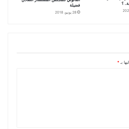
.. ؟
فضيلة
28 يونيو، 2018
يها بـ
*