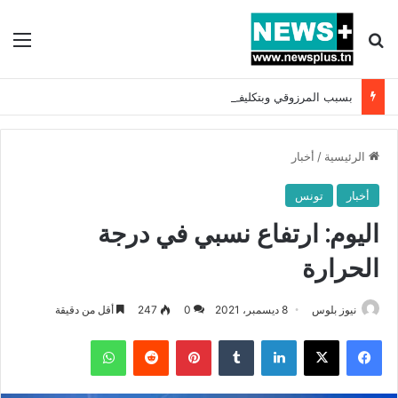
بحث عن
الق
بسبب المرزوقي وبتكليف من سعيّد: الخارجية تستدعي السفيرة الفرنسية بتونس وتبلغها احتجاجا شديد اللهجة !!
الرئيسية
/
أخبار
أخبار
تونس
اليوم: ارتفاع نسبي في درجة
الحرارة
نيوز بلوس
8 ديسمبر، 2021
0
247
أقل من دقيقة
فيسبوك
X
لينكدإن
بينتيريست
واتساب