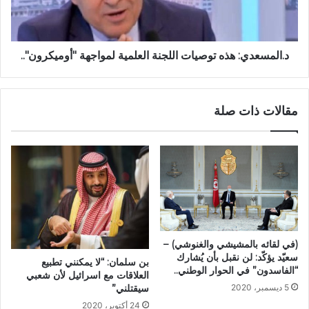
د.المسعدي: هذه توصيات اللجنة العلمية لمواجهة "أوميكرون"..
مقالات ذات صلة
(في لقائه بالمشيشي والغنوشي) –
سعيّد يؤكّد: لن نقبل بأن يُشارك
بن سلمان: “لا يمكنني تطبيع
“الفاسدون” في الحوار الوطني..
العلاقات مع اسرائيل لأن شعبي
سيقتلني”
5 ديسمبر، 2020
24 أكتوبر، 2020