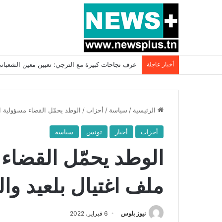
أخبار عاجلة
بسبب المرزوقي وبتكليف من سعيّد: الخارجية تستدعي
الرئيسية
/
سياسة
/
أحزاب
/
الوطد يحمّل القضاء مسؤولية ال
أحزاب
أخبار
تونس
سياسة
الوطد يحمّل القضاء
ملف اغتيال بلعيد وا
نيوز بلوس
6 فبراير، 2022