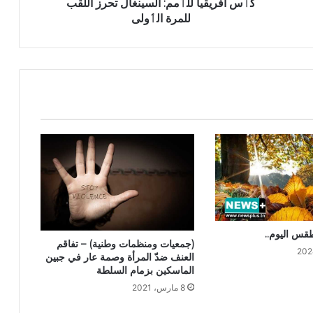
كٲس افريقيا للٲمم: السينغال تحرز اللقب
للمرة الٲولى
قس اليوم..
(جمعيات ومنظمات وطنية) – تفاقم
العنف ضدّ المرأة وصمة عار في جبين
الماسكين بزمام السلطة
8 مارس، 2021