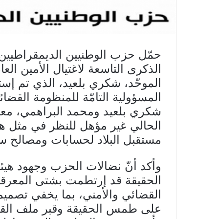
حمّل حزب الوطنيين الديمقراطيين 
الذكرى التاسعة لاغتيال الأمين ال
المسؤولية التامّة للمنظومة القضا
شكري بلعيد ومحمد البراهمي، معت
الحالي غير مؤهل للنظر في مثل هذ
مستقبل البلاد لحسابات ومصالح سي
وأكد أنّ نضالات الحزب وجهود هي
الحقيقة قد إرتطمت بشتى المعرق
القضائي والأمني، بما يخفي تصميم
على طمس الحقيقة وقبر ملف القض