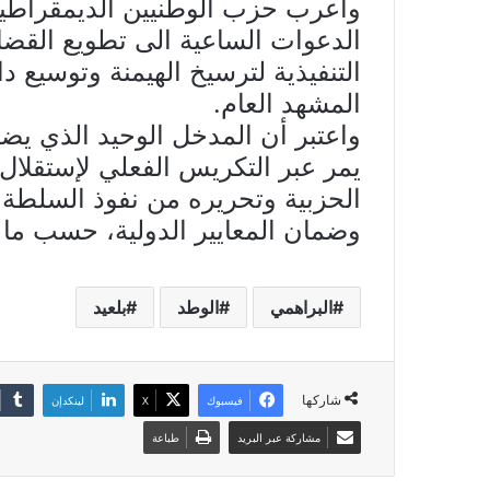
وأعرب حزب الوطنيين الديمقراطيين
الدعوات الساعية الى تطويع القضا
التنفيذية لترسيخ الهيمنة وتوسيع 
المشهد العام.
واعتبر أن المدخل الوحيد الذي يضمن
يمر عبر التكريس الفعلي لإستقلال 
الحزبية وتحريره من نفوذ السلطة ال
وضمان المعايير الدولية، حسب ما و
البراهمي
الوطد
بلعيد
شاركها
فيسبوك
X
لينكدإن
مشاركة عبر البريد
طباعة