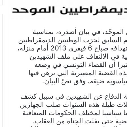
الموحّد، في بيان أصدره، بمناسبة
عام السابق لحزب الوطنيين الديمقراطيين
الموحّد، شكري بلعيد، الذي تم إستهدافه صباح 6 فيفري 2013 أمام منزله،
ئية في الالتفاف على ملف الشهيدين
برا أن القضاء التونسي في وضعه
ه القضية المصيرية التي يرهن فيها
اسوية ضيقة، وفق نصّ البيان.
ئة الدفاع عن الشهيدين في سبيل كشف
لات طيلة هذه السنوات صلب الجهازين
ا سياسيا لمختلف الحكومات المتعاقبة
ية حتى يفلت الجناة من العقاب.