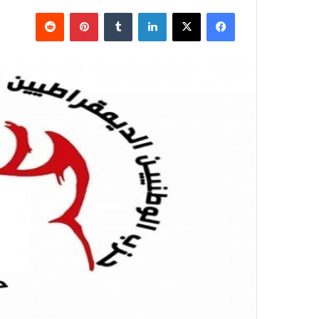
فيسبوك
X
لينكدإن
بينتيريست