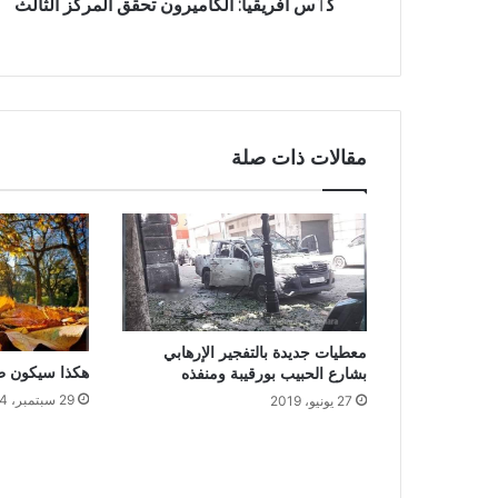
كٲس افريقيا: الكاميرون تحقق المركز الثالث
مقالات ذات صلة
معطيات جديدة بالتفجير الإرهابي
هكذا سيكون ط
بشارع الحبيب بورقيبة ومنفذه
29 سبتمبر، 2024
27 يونيو، 2019