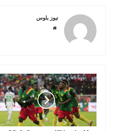
نيوز بلوس
موقع
الويب