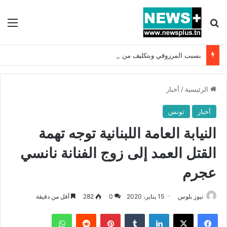
بحث عن
الق
بسبب المرزوقي وبتكليف من سعيّد: الخارجية تستدعي السفيرة الفرنسية بتونس وتبلغها احتجاجا شديد اللهجة !!
الرئيسية
/
أخبار
أخبار
تونس
النيابة العامة اللبنانية توجه تهمة
القتل العمد إلى زوج الفنانة نانسي
عجرم
نيوز بلوس
15 يناير، 2020
0
282
أقل من دقيقة
فيسبوك
X
لينكدإن
بينتيريست
واتساب