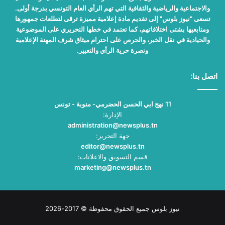
والاجتماعية والرياضية والثقافية التي تهم الرأي العام التونسي بدرجة أولى.
تسعى "نيوز بلوس" إلى تقديم مادة إعلامية مميزة ترقى لتطلعات جمهورها
ومتابعيها بشتى اختلافاتهم، كما تعتمد في خطها التحريري على الموضوعية
والحيادية في نقل الخبر، والحرص على احترام ميثاق شرف المهنة الإعلامية
ونصرة حرية الرأي والتعبير.
اتصل بنا:
11 نهج ابي الحسن الحضرمي- منوبة - تونس
الإدارة:
administration@newsplus.tn
جهة التحرير:
editor@newsplus.tn
قسم التسويق والاعلانات:
marketing@newsplus.tn
نيوز بلوس جميع الحقوق محفوظة © 2017-2026