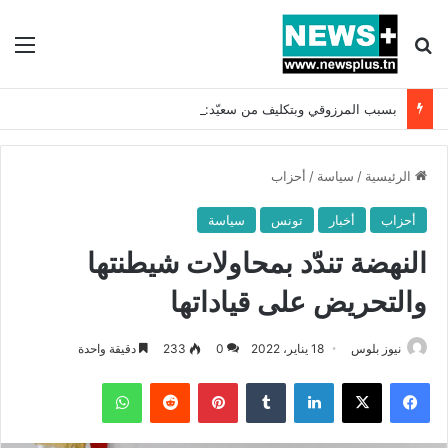
بحث عن
الق
بسبب المرزوقي وبتكليف من سعيّد: الخارجية تستدعي السفيرة الفرنسية بتونس وتبلغها احتجاجا شديد اللهجة !!
الرئيسية
/
سياسة
/
أحزاب
أحزاب
أخبار
تونس
سياسة
النهضة تندّد بمحاولات شيطنتها
والتحريض على قياداتها
نيوز بلوس
18 يناير، 2022
0
233
دقيقة واحدة
فيسبوك
X
لينكدإن
بينتيريست
واتساب