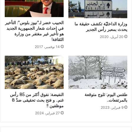
الحبيب خضر لـ”نيوز بلوس”: التأخير
وزارة الداخليّة تكشف حقيقة ما
في إحداث شعار الجمهورية الجديد
يحدث بمعبر رأس الجدير
هو تأخير غير مغتفر من وزارة
20 أبريل، 2020
الثقافة!
14 نوفمبر، 2017
طقس اليوم: ثلوج متوقعة
النفيضة: نفوق أكثر من 85 رأس
بالمرتفعات..
غنم.. و فتح بحث تحقيقى ضدّ 8
موظفين !!
9 فبراير، 2023
27 فبراير، 2024