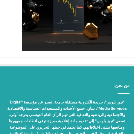
من نحن:
"نيوز بلوس"، جريدة الكترونية مستقلة جامعة، تصدر عن مؤسسة "Digital
Media Services"، تتناول جميع الأحداث والمستجدات السياسية والاقتصادية
والاجتماعية والرياضية والثقافية التي تهم الرأي العام التونسي بدرجة أولى.
تسعى "نيوز بلوس" إلى تقديم مادة إعلامية مميزة ترقى لتطلعات جمهورها
ومتابعيها بشتى اختلافاتهم، كما تعتمد في خطها التحريري على الموضوعية
والحيادية في نقل الخبر، والحرص على احترام ميثاق شرف المهنة الإعلامية