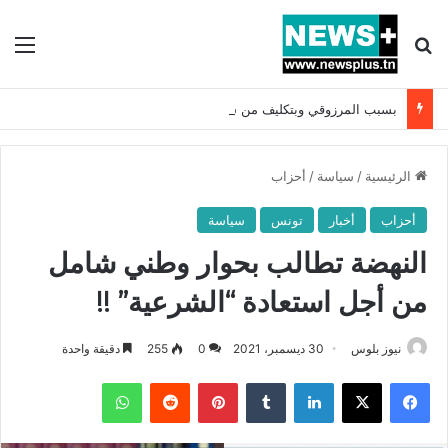
بحث عن
الق
بسبب المرزوقي وبتكليف من سعيّد: الخارجية تستدعي السفيرة الفرنسية بتونس وتبلغها احتجاجا شديد اللهجة !!
الرئيسية
/
سياسة
/
أحزاب
أحزاب
أخبار
تونس
سياسة
النهضة تطالب بحوار وطني شامل
من أجل استعادة “الشرعية” !!
نيوز بلوس
30 ديسمبر، 2021
0
255
دقيقة واحدة
فيسبوك
X
لينكدإن
بينتيريست
واتساب