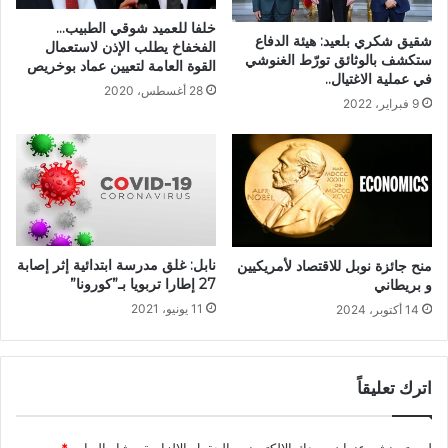
خلفا للعميد شوقي الطبيب…
شقيق شكري بلعيد: هيئة الدفاع
الفخفاخ يطلب الإذن لاستعمال
ستكشف بالوثائق تورّط الغنوشي
القوة العامة لتعيين عماد بوخريص
في عملية الاغتيال..
28 أغسطس، 2020
9 فبراير، 2022
نابل: غلق مدرسة ابتدائية إثر إصابة
منح جائزة نوبل للاقتصاد لأمريكيين
27 إطارا تربويا بـ”كورونا”
و بريطاني
11 يونيو، 2021
14 أكتوبر، 2024
اترك تعليقاً
لن يتم نشر عنوان بريدك الإلكتروني.
الحقول الإلزامية مشار إليها بـ
*