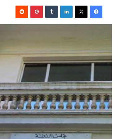
فيسبوك
X
لينكدإن
بينتيريست