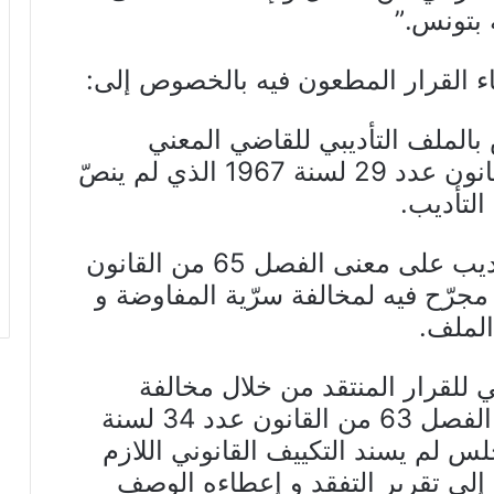
ة بتونس.”
ء القرار المطعون فيه بالخصوص إلى:
الملف التأديبي للقاضي المعني
ومخالفته أحكام الفصل 56 من القانون عدد 29 لسنة 1967 الذي لم ينصّ
التأديب.
2/-عدم شرعية تركيبة مجلس التأديب على معنى الفصل 65 من القانون
تضمنها عضو مجرّح فيه لمخالفة سرّية المفاوضة و
الملف.
ني للقرار المنتقد من خلال مخالفة
مقتضيات أحكام الفقرة الثانية من الفصل 63 من القانون عدد 34 لسنة
مجلس لم يسند التكييف القانوني اللازم
د إلى تقرير التفقد و إعطاءه الوصف