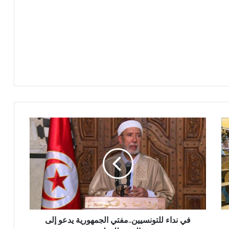
في نداء للتونسيين..مفتي الجمهورية يدعو إلى