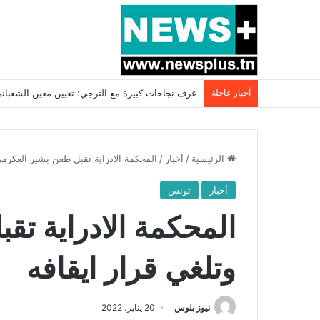
أخبار عاجلة
بسبب المرزوقي وبتكليف من سعيّد: الخارجية تستدعي
الرئيسية
/
أخبار
/
المحكمة الادراية تقبل طعن بشير العكرمي
أخبار
تونس
المحكمة الادراية ت
وتلغي قرار ايقافه
نيوز بلوس
20 يناير، 2022