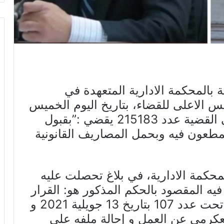
ة بالمحكمة الادارية المتعهدة في
س الاعلى للقضاء، بتاريخ اليوم الخميس
20 جانفي 2022، حكما ابتدائيا في القضية عدد 215183 يقضي :”بقبول
لمطعون فيه وبحمل المصاريف القانونية
لمحكمة الادارية، في بلاغ تحصلت عليه
فيه المقصود بالحكم المذكور هو: القرار
الصادر عن مجلس القضاء العدلي تحت عدد 107 بتاريخ 13 جويلية 2021 و
عكرمي عن العمل و إحالة ملفه على