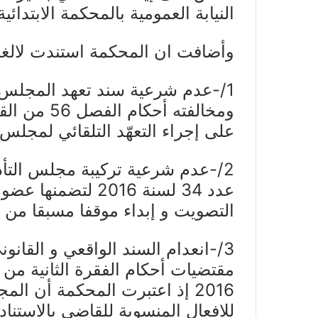
النيابة العمومية بالمحكمة الابتدائي
وأضافت ان المحكمة استندت لالغا
1/-عدم شرعية سند تعهد المجلس ب
على إجراء التعهّد التلقائي لمجلس 
عدد 34 لسنة 2016 ل
التصويت و إبداء موقفا مسبقا من 
3/-انعدام السند الواقعي و القانو
2016 إذ اعتبرت المحكمة أن ال
للافعال المنسوبة للقاضي بالاستنا