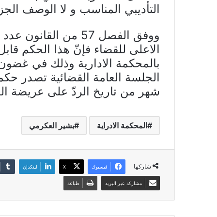
التأديبي المناسب و لا الوصف الجز
الاعلى للقضاء فإنّ هذا الحكم قابل
الجلسة العامة القضائية تصدر حك
شهر من تاريخ الردّ على عريضة ال
المحكمة الادراية
بشير العكرمي
شاركها
فيسبوك
X
لينكدإن
مشاركة عبر البريد
طباعة