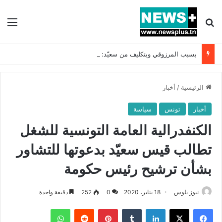
بحث عن
الق
بسبب المرزوقي وبتكليف من سعيّد: الخارجية تستدعي السفيرة الفرنسية بتونس وتبلغها احتجاجا شديد اللهجة !!
الرئيسية
/
أخبار
أخبار
تونس
سياسة
الكنفدرالية العامة التونسية للشغل
تطالب قيس سعيّد بدعوتها للتشاور
بشأن ترشيح رئيس حكومة
نيوز بلوس
18 يناير، 2020
0
252
دقيقة واحدة
فيسبوك
X
لينكدإن
بينتيريست
واتساب