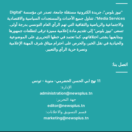
"نيوز بلوس"، جريدة الكترونية مستقلة جامعة، تصدر عن مؤسسة "Digital
Media Services"، تتناول جميع الأحداث والمستجدات السياسية والاقتصادية
والاجتماعية والرياضية والثقافية التي تهم الرأي العام التونسي بدرجة أولى.
تسعى "نيوز بلوس" إلى تقديم مادة إعلامية مميزة ترقى لتطلعات جمهورها
ومتابعيها بشتى اختلافاتهم، كما تعتمد في خطها التحريري على الموضوعية
والحيادية في نقل الخبر، والحرص على احترام ميثاق شرف المهنة الإعلامية
ونصرة حرية الرأي والتعبير.
اتصل بنا:
11 نهج ابي الحسن الحضرمي- منوبة - تونس
الإدارة:
administration@newsplus.tn
جهة التحرير:
editor@newsplus.tn
قسم التسويق والاعلانات:
marketing@newsplus.tn