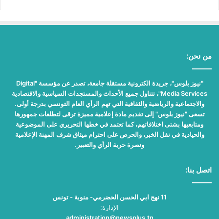
من نحن:
"نيوز بلوس"، جريدة الكترونية مستقلة جامعة، تصدر عن مؤسسة "Digital
Media Services"، تتناول جميع الأحداث والمستجدات السياسية والاقتصادية
والاجتماعية والرياضية والثقافية التي تهم الرأي العام التونسي بدرجة أولى.
تسعى "نيوز بلوس" إلى تقديم مادة إعلامية مميزة ترقى لتطلعات جمهورها
ومتابعيها بشتى اختلافاتهم، كما تعتمد في خطها التحريري على الموضوعية
والحيادية في نقل الخبر، والحرص على احترام ميثاق شرف المهنة الإعلامية
ونصرة حرية الرأي والتعبير.
اتصل بنا:
11 نهج ابي الحسن الحضرمي- منوبة - تونس
الإدارة:
administration@newsplus.tn