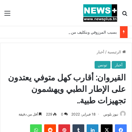
بحث عن
الق
بسبب المرزوقي وبتكليف من سعيّد: الخارجية تستدعي السفيرة الفرنسية بتونس وتبلغها احتجاجا شديد اللهجة !!
الرئيسية
/
أخبار
أخبار
تونس
القيروان: أقارب كهل متوفي يعتدون
على الإطار الطبي ويهشمون
تجهيزات طبية..
نيوز بلوس
18 فبراير، 2022
0
229
أقل من دقيقة
فيسبوك
X
لينكدإن
بينتيريست
واتساب