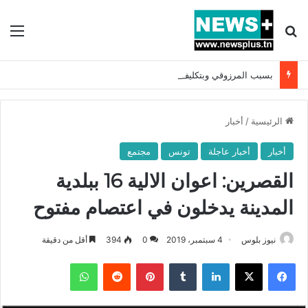
بحث عن
الق
بسبب المرزوقي وبتكليف من سعيّد: الخارجية تستدعي السفيرة الفرنسية بتونس وتبلغها احتجاجا شديد اللهجة !!
الرئيسية
/
أخبار
أخبار
أخبار عاجلة
تونس
مجتمع
القصرين: اعوان الالية 16 ببلدية
المدينة يدخلون في اعتصام مفتوح
نيوز بلوس
4 سبتمبر، 2019
0
394
أقل من دقيقة
فيسبوك
X
لينكدإن
بينتيريست
واتساب