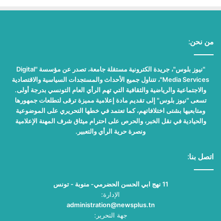
من نحن:
"نيوز بلوس"، جريدة الكترونية مستقلة جامعة، تصدر عن مؤسسة "Digital
Media Services"، تتناول جميع الأحداث والمستجدات السياسية والاقتصادية
والاجتماعية والرياضية والثقافية التي تهم الرأي العام التونسي بدرجة أولى.
تسعى "نيوز بلوس" إلى تقديم مادة إعلامية مميزة ترقى لتطلعات جمهورها
ومتابعيها بشتى اختلافاتهم، كما تعتمد في خطها التحريري على الموضوعية
والحيادية في نقل الخبر، والحرص على احترام ميثاق شرف المهنة الإعلامية
ونصرة حرية الرأي والتعبير.
اتصل بنا:
11 نهج ابي الحسن الحضرمي- منوبة - تونس
الإدارة:
administration@newsplus.tn
جهة التحرير: