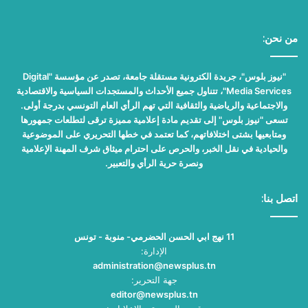
من نحن:
"نيوز بلوس"، جريدة الكترونية مستقلة جامعة، تصدر عن مؤسسة "Digital
Media Services"، تتناول جميع الأحداث والمستجدات السياسية والاقتصادية
والاجتماعية والرياضية والثقافية التي تهم الرأي العام التونسي بدرجة أولى.
تسعى "نيوز بلوس" إلى تقديم مادة إعلامية مميزة ترقى لتطلعات جمهورها
ومتابعيها بشتى اختلافاتهم، كما تعتمد في خطها التحريري على الموضوعية
والحيادية في نقل الخبر، والحرص على احترام ميثاق شرف المهنة الإعلامية
ونصرة حرية الرأي والتعبير.
اتصل بنا:
11 نهج ابي الحسن الحضرمي- منوبة - تونس
الإدارة:
administration@newsplus.tn
جهة التحرير:
editor@newsplus.tn