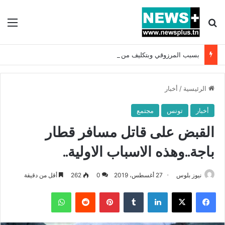
بحث عن
الق
بسبب المرزوقي وبتكليف من سعيّد: الخارجية تستدعي السفيرة الفرنسية بتونس وتبلغها احتجاجا شديد اللهجة !!
الرئيسية
/
أخبار
أخبار
تونس
مجتمع
القبض على قاتل مسافر قطار
باجة..وهذه الاسباب الاولية..
نيوز بلوس
27 أغسطس، 2019
0
262
أقل من دقيقة
فيسبوك
X
لينكدإن
بينتيريست
واتساب