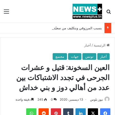
بحث عن
الق
بسبب المرزوقي وبتكليف من سعيّد: الخارجية تستدعي السفيرة الفرنسية بتونس وتبلغها احتجاجا شديد اللهجة !!
الرئيسية
/
أخبار
أخبار
تونس
جهات
مجتمع
العين السخونة: قتيل و عشرات
الجرحى في تجدد الاشتباكات بين
عدد من أهالي دوز و بني خداش
نيوز بلوس
13 ديسمبر، 2020
0
245
دقيقة واحدة
فيسبوك
X
لينكدإن
بينتيريست
واتساب