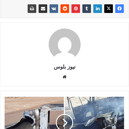
نيوز بلوس
موقع
الويب