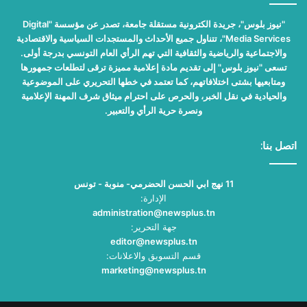
"نيوز بلوس"، جريدة الكترونية مستقلة جامعة، تصدر عن مؤسسة "Digital
Media Services"، تتناول جميع الأحداث والمستجدات السياسية والاقتصادية
والاجتماعية والرياضية والثقافية التي تهم الرأي العام التونسي بدرجة أولى.
تسعى "نيوز بلوس" إلى تقديم مادة إعلامية مميزة ترقى لتطلعات جمهورها
ومتابعيها بشتى اختلافاتهم، كما تعتمد في خطها التحريري على الموضوعية
والحيادية في نقل الخبر، والحرص على احترام ميثاق شرف المهنة الإعلامية
ونصرة حرية الرأي والتعبير.
اتصل بنا:
11 نهج ابي الحسن الحضرمي- منوبة - تونس
الإدارة:
administration@newsplus.tn
جهة التحرير:
editor@newsplus.tn
قسم التسويق والاعلانات:
marketing@newsplus.tn