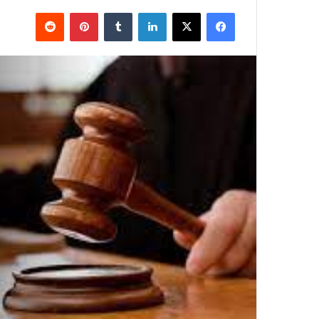
فيسبوك
X
لينكدإن
بينتيريست