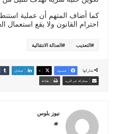
كما أضاف المتهم أن عملية استنطا
احترام القانون ولا يقع استعمال ال
التعذيب
العدالة الانتقالية
شاركها
فيسبوك
X
لينكدإن
مشاركة عبر البريد
طباعة
نيوز بلوس
موقع
الويب