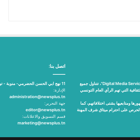
اتصل بنا:
"نيوز بلوس"، جريدة الكترونية مستقلة جامعة، تصدر عن مؤسسة "Digital Media Services"، تتناول جميع
11 نهج ابي الحسن الحضرمي- منوبة - تونس
قافية التي تهم الرأي العام التونسي
الإدارة:
administration@newsplus.tn
ها ومتابعيها بشتى اختلافاتهم، كما
جهة التحرير:
والحرص على احترام ميثاق شرف المهنة
editor@newsplus.tn
قسم التسويق والاعلانات:
marketing@newsplus.tn