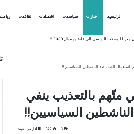
الرئيسية
أخبار
سياسة
اقتصاد
ثقافة
رياضة
 السفيرة الفرنسية بتونس وتبلغها احتجاجا شديد اللهجة !!
ت
ينفي استعمال العنف ضد الناشطين السياسيين!!
مني متّهم بالتعذيب ينفي
لناشطين السياسيين!!
0
242
أقل من دقيقة