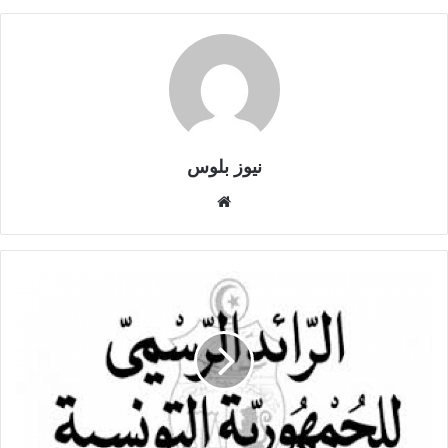
نيوز بلوس
موقع
الويب