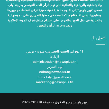
والاجتماعية والرياضية والثقافية التي تهم الرأي العام التونسي بدرجة أولى.
تسعى "نيوز بلوس" إلى تقديم مادة إعلامية مميزة ترقى لتطلعات جمهورها
ومتابعيها بشتى اختلافاتهم، كما تعتمد في خطها التحريري على الموضوعية
والحيادية في نقل الخبر، والحرص على احترام ميثاق شرف المهنة الإعلامية
ونصرة حرية الرأي والتعبير.
اتصل بنا:
11 نهج ابي الحسن الحضرمي- منوبة - تونس
الإدارة:
administration@newsplus.tn
جهة التحرير:
editor@newsplus.tn
قسم التسويق والاعلانات:
marketing@newsplus.tn
نيوز بلوس جميع الحقوق محفوظة © 2017-2026