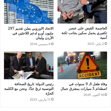
العاصمة: القبض على عنصر
الاتحاد الاوروبي يعلن تقديم 297
تكفيري يحمل سكين بجانب ثكنة
مليون أورو لدعم اللاجئين في
أمنية
الأردن ولبنان
2 يناير، 2021
6 ديسمبر، 2019
وفاة طفل الـ 9 سنوات في
رئيس الدولة: تاريخ الصحافة
اصطدام 3 سيارات بمفترق جمال
التونسية ثريّ جدّا.. ونحن مع الكلمة
الحرّة
16 أكتوبر، 2020
11 مارس، 2023