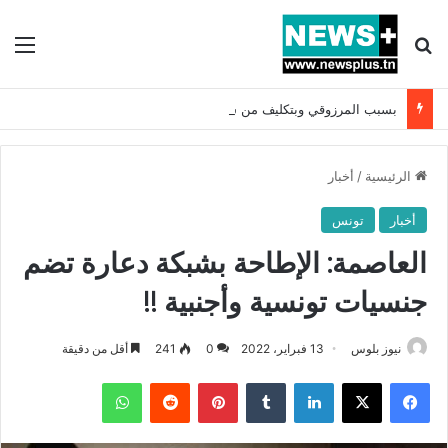
بحث عن
الق
بسبب المرزوقي وبتكليف من سعيّد: الخارجية تستدعي السفيرة الفرنسية بتونس وتبلغها احتجاجا شديد اللهجة !!
الرئيسية
/
أخبار
أخبار
تونس
العاصمة: الإطاحة بشبكة دعارة تضم
جنسيات تونسية وأجنبية !!
نيوز بلوس
13 فبراير، 2022
0
241
أقل من دقيقة
فيسبوك
X
لينكدإن
بينتيريست
واتساب