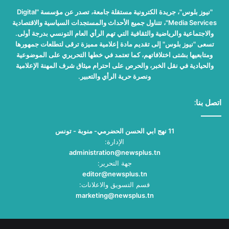
"نيوز بلوس"، جريدة الكترونية مستقلة جامعة، تصدر عن مؤسسة "Digital
Media Services"، تتناول جميع الأحداث والمستجدات السياسية والاقتصادية
والاجتماعية والرياضية والثقافية التي تهم الرأي العام التونسي بدرجة أولى.
تسعى "نيوز بلوس" إلى تقديم مادة إعلامية مميزة ترقى لتطلعات جمهورها
ومتابعيها بشتى اختلافاتهم، كما تعتمد في خطها التحريري على الموضوعية
والحيادية في نقل الخبر، والحرص على احترام ميثاق شرف المهنة الإعلامية
ونصرة حرية الرأي والتعبير.
اتصل بنا:
11 نهج ابي الحسن الحضرمي- منوبة - تونس
الإدارة:
administration@newsplus.tn
جهة التحرير:
editor@newsplus.tn
قسم التسويق والاعلانات:
marketing@newsplus.tn