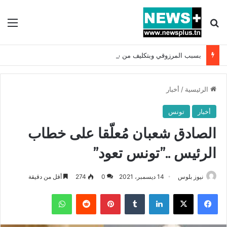
بحث عن
الق
بسبب المرزوقي وبتكليف من سعيّد: الخارجية تستدعي السفيرة الفرنسية بتونس وتبلغها احتجاجا شديد اللهجة !!
الرئيسية
/
أخبار
أخبار
تونس
الصادق شعبان مُعلّقا على خطاب
الرئيس ..”تونس تعود”
نيوز بلوس
14 ديسمبر، 2021
0
274
أقل من دقيقة
فيسبوك
X
لينكدإن
بينتيريست
واتساب