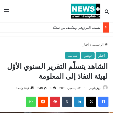
بحث عن
الق
بسبب المرزوقي وبتكليف من سعيّد: الخارجية تستدعي السفيرة الفرنسية بتونس وتبلغها احتجاجا شديد اللهجة !!
الرئيسية
/
أخبار
أخبار
تونس
سياسة
الشاهد يتسلّم التقرير السنوي الأوّل
لهيئة النفاذ إلى المعلومة
نيوز بلوس
31 ديسمبر، 2019
0
249
دقيقة واحدة
فيسبوك
X
لينكدإن
بينتيريست
واتساب