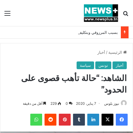
بحث عن
الق
بسبب المرزوقي وبتكليف من سعيّد: الخارجية تستدعي السفيرة الفرنسية بتونس وتبلغها احتجاجا شديد اللهجة !!
الرئيسية
/
أخبار
أخبار
تونس
سياسة
الشاهد: “حالة تأهب قصوى على
الحدود”
نيوز بلوس
7 يناير، 2020
0
229
أقل من دقيقة
فيسبوك
X
لينكدإن
بينتيريست
واتساب