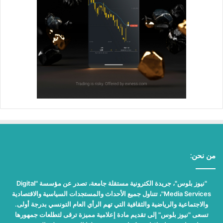
من نحن:
"نيوز بلوس"، جريدة الكترونية مستقلة جامعة، تصدر عن مؤسسة "Digital
Media Services"، تتناول جميع الأحداث والمستجدات السياسية والاقتصادية
والاجتماعية والرياضية والثقافية التي تهم الرأي العام التونسي بدرجة أولى.
تسعى "نيوز بلوس" إلى تقديم مادة إعلامية مميزة ترقى لتطلعات جمهورها