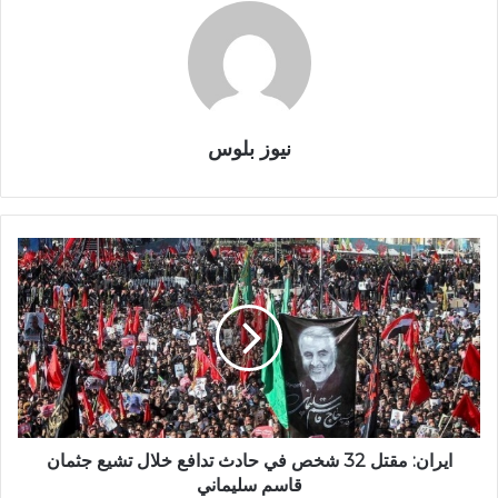
نيوز بلوس
ايران: مقتل 32 شخص في حادث تدافع خلال تشيع جثمان
قاسم سليماني